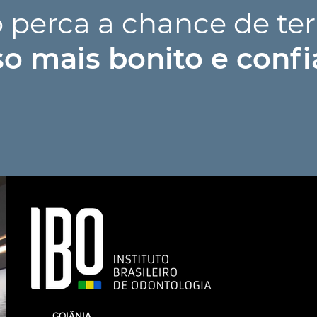
 perca a chance de te
so mais bonito e confi
GOIÂNIA