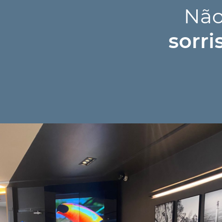
Não
sorri